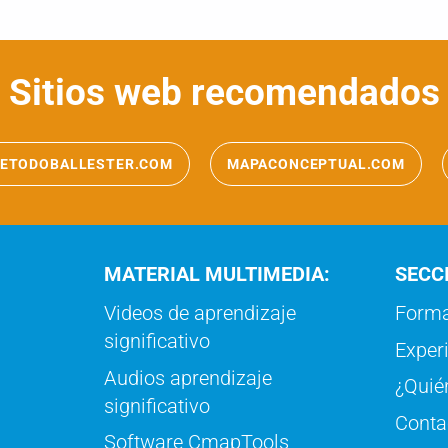
Sitios web recomendados
ETODOBALLESTER.COM
MAPACONCEPTUAL.COM
MATERIAL MULTIMEDIA:
SECC
Videos de aprendizaje
Forma
significativo
Exper
Audios aprendizaje
¿Quié
significativo
Conta
Software CmapTools