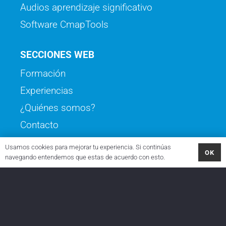
Audios aprendizaje significativo
Software CmapTools
SECCIONES WEB
Formación
Experiencias
¿Quiénes somos?
Contacto
Usamos cookies para mejorar tu experiencia. Si continúas
OK
navegando entendemos que estas de acuerdo con esto.
Política de Privacidad y Cookies
© 2022 Aprendizaje Significativo
Diseño web
noseko.com